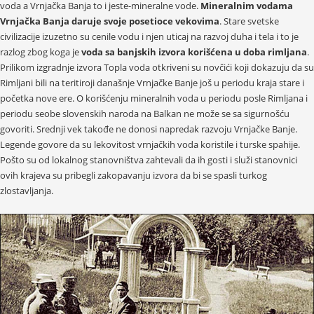
voda a Vrnjačka Banja to i jeste-mineralne vode.
Mineralnim vodama
Vrnjačka Banja daruje svoje posetioce vekovima
. Stare svetske
civilizacije izuzetno su cenile vodu i njen uticaj na razvoj duha i tela i to je
razlog zbog koga je
voda sa banjskih izvora korišćena u doba rimljana
.
Prilikom izgradnje izvora Topla voda otkriveni su novčići koji dokazuju da su
Rimljani bili na teritiroji današnje Vrnjačke Banje još u periodu kraja stare i
početka nove ere. O korišćenju mineralnih voda u periodu posle Rimljana i
periodu seobe slovenskih naroda na Balkan ne može se sa sigurnošću
govoriti. Srednji vek takođe ne donosi napredak razvoju Vrnjačke Banje.
Legende govore da su lekovitost vrnjačkih voda koristile i turske spahije.
Pošto su od lokalnog stanovništva zahtevali da ih gosti i služi stanovnici
ovih krajeva su pribegli zakopavanju izvora da bi se spasli turkog
zlostavljanja.