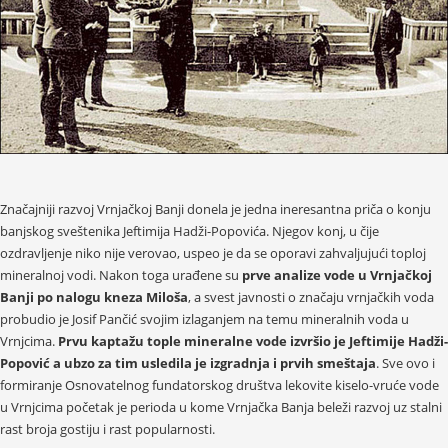
Značajniji razvoj Vrnjačkoj Banji donela je jedna ineresantna priča o konju
banjskog sveštenika Jeftimija Hadži-Popovića. Njegov konj, u čije
ozdravljenje niko nije verovao, uspeo je da se oporavi zahvaljujući toploj
mineralnoj vodi. Nakon toga urađene su
prve analize vode u Vrnjačkoj
Banji po nalogu kneza Miloša
, a svest javnosti o značaju vrnjačkih voda
probudio je Josif Pančić svojim izlaganjem na temu mineralnih voda u
Vrnjcima.
Prvu kaptažu tople mineralne vode izvršio je Jeftimije Hadži-
Popović a ubzo za tim usledila je izgradnja i prvih smeštaja
. Sve ovo i
formiranje Osnovatelnog fundatorskog društva lekovite kiselo-vruće vode
u Vrnjcima početak je perioda u kome Vrnjačka Banja beleži razvoj uz stalni
rast broja gostiju i rast popularnosti.