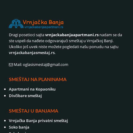
Dragi posetioci sajta
vrnjackabanjaapartmani.rs
nadam se da
ste uspeli da nađete odgovarajući smeštaj u Vrnjačkoj Banji.
Ukoliko još uvek niste možete pogledati našu ponudu na sajtu
vrnjackabanjasmestaj.rs
.
Mail: oglasismestaj@gmail.com
SMEŠTAJ NA PLANINAMA
Apartmani na Kopaoniku
Divčibare smeštaj
SMEŠTAJ U BANJAMA
Vrnjačka Banja privatni smeštaj
Soko banja