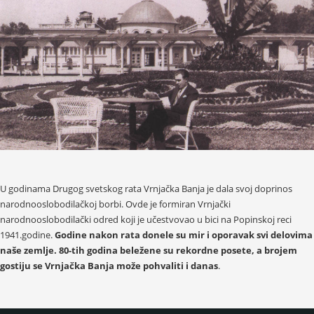
U godinama Drugog svetskog rata Vrnjačka Banja je dala svoj doprinos
narodnooslobodilačkoj borbi. Ovde je formiran Vrnjački
narodnooslobodilački odred koji je učestvovao u bici na Popinskoj reci
1941.godine.
Godine nakon rata donele su mir i oporavak svi delovima
naše zemlje. 80-tih godina beležene su rekordne posete, a brojem
gostiju se Vrnjačka Banja može pohvaliti i danas
.