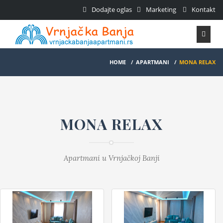
Dodajte oglas
Marketing
Kontakt
HOME
/
APARTMANI
/
MONA RELAX
MONA RELAX
Apartmani u Vrnjačkoj Banji