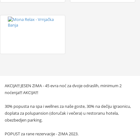
AKCIJA!!! JESEN ZIMA - 45 evra noć za dvoje odraslih, minimum 2
noćenja!!! AKCIJA!!!
30% popusta na spa i wellnes za naše goste, 30% na dečiju igraonicu,
doplata za polupansion (doručak i večera) u restoranu hotela,
obezbedjen parking.
POPUST za rane rezervacije - ZIMA 2023.