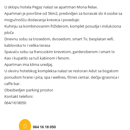
U sklopu hotela Pegaz nalazi se apartman Mona Relax.
Apartman je površine od 56m2, predvidjen za boravak do 4 osobe sa
mogućnošću dodavanja kreveca i poseduje:
Kuhinju sa kombinovanim frižiderom, komplet posudja i indukciona
ploča
Dnevnu sobu sa trosedom, dvosedom, smart Tv, besplatan wifi,
kablovska tv i velika terasa
Spavaću sobu sa francuskim krevetom, garderoberom i smart tv
Kao i kupatilo sa tuš kabinom i fenom.
Apartman ima klima uredjaj.
U okviru hotelskog kompleksa nalazi se restoran Adut sa bogatom
ponudom hrane i pića, spa i wellnes, fitnes centar, dečija igraonica i
caffe bar.
Obezbedjen parking prostor
Kontakt telefoni:
064/1618050
064 16 18 050