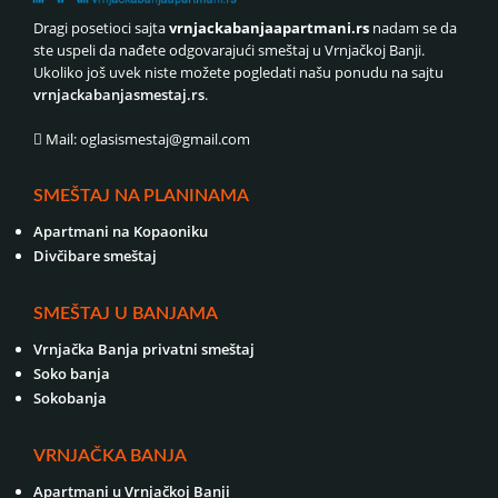
Dragi posetioci sajta
vrnjackabanjaapartmani.rs
nadam se da
ste uspeli da nađete odgovarajući smeštaj u Vrnjačkoj Banji.
Ukoliko još uvek niste možete pogledati našu ponudu na sajtu
vrnjackabanjasmestaj.rs
.
Mail: oglasismestaj@gmail.com
SMEŠTAJ NA PLANINAMA
Apartmani na Kopaoniku
Divčibare smeštaj
SMEŠTAJ U BANJAMA
Vrnjačka Banja privatni smeštaj
Soko banja
Sokobanja
VRNJAČKA BANJA
Apartmani u Vrnjačkoj Banji