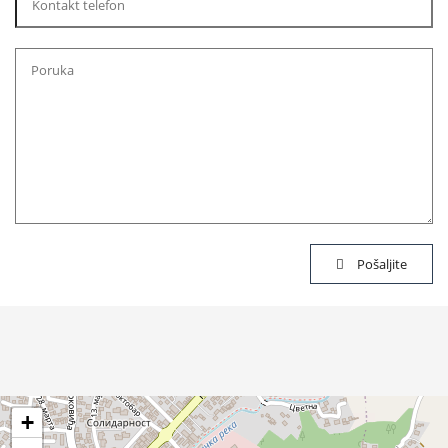
Pošaljite
+