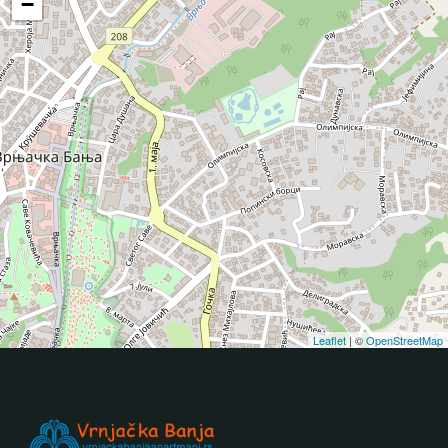
−
Leaflet
| ©
OpenStreetMap