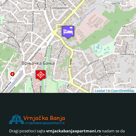
Leaflet
| ©
OpenStreetMap
Dragi posetioci sajta
vrnjackabanjaapartmani.rs
nadam se da