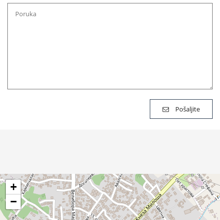
Pošaljite
+
−