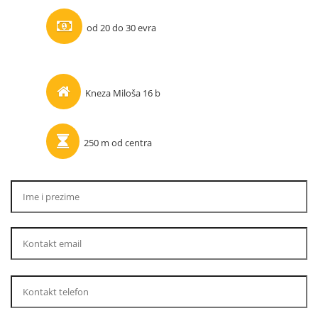
od 20 do 30 evra
Kneza Miloša 16 b
250 m od centra