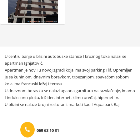
U centru banje u blizini autobuske stanice I kružnog toka nalazi se
apartman Ignjatović.
Apartman je nov i u novoj zgradi koja ima svoj parking I lif. Opremljen
je sa kuhinjom, dnevnim boravkom, trpezarijom, spavaćom sobom
koja ima francuski ležaj I terasu.
U dnevnom boravku se nalazi ugaona garnitura na razvlačenje, imamo
I indukcionu ploču, frižider, internet, klimu uređaj, hipernet tv.
U blizini se nalaze brojni restorani, marketi kao I Aqua park Raj.
069 63 10 31