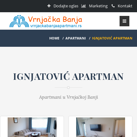
Dodajte oglas
Marketing
Kontakt
HOME
/
APARTMANI
/
IGNJATOVIĆ APARTMAN
IGNJATOVIĆ APARTMAN
Apartmani u Vrnjačkoj Banji