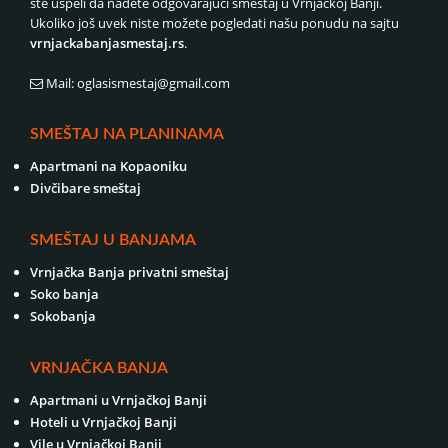
ste uspeli da nađete odgovarajući smeštaj u Vrnjačkoj Banji.
Ukoliko još uvek niste možete pogledati našu ponudu na sajtu
vrnjackabanjasmestaj.rs
.
Mail: oglasismestaj@gmail.com
SMEŠTAJ NA PLANINAMA
Apartmani na Kopaoniku
Divčibare smeštaj
SMEŠTAJ U BANJAMA
Vrnjačka Banja privatni smeštaj
Soko banja
Sokobanja
VRNJAČKA BANJA
Apartmani u Vrnjačkoj Banji
Hoteli u Vrnjačkoj Banji
Vile u Vrnjačkoj Banji