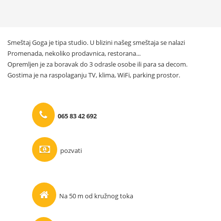
Smeštaj Goga je tipa studio. U blizini našeg smeštaja se nalazi
Promenada, nekoliko prodavnica, restorana...
Opremljen je za boravak do 3 odrasle osobe ili para sa decom.
Gostima je na raspolaganju TV, klima, WiFi, parking prostor.
065 83 42 692
pozvati
Na 50 m od kružnog toka