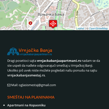
Leaflet
| ©
OpenStreetMap
Dragi posetioci sajta
vrnjackabanjaapartmani.rs
nadam se da
ste uspeli da nađete odgovarajući smeštaj u Vrnjačkoj Banji.
Ukoliko još uvek niste možete pogledati našu ponudu na sajtu
vrnjackabanjasmestaj.rs
.
Mail: oglasismestaj@gmail.com
SMEŠTAJ NA PLANINAMA
Apartmani na Kopaoniku