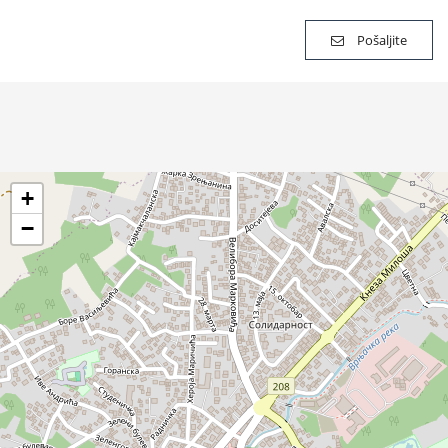
Pošaljite
+
−