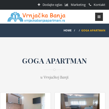
Dodajte oglas
Marketing
Kontakt
HOME
/
/
GOGA APARTMAN
GOGA APARTMAN
u Vrnjačkoj Banji