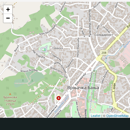
+
−
Leaflet
| ©
OpenStreetMap