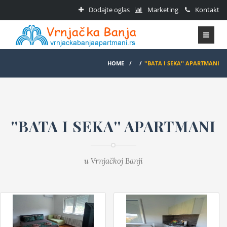
Dodajte oglas
Marketing
Kontakt
HOME
/
/
''BATA I SEKA'' APARTMANI
''BATA I SEKA'' APARTMANI
u Vrnjačkoj Banji