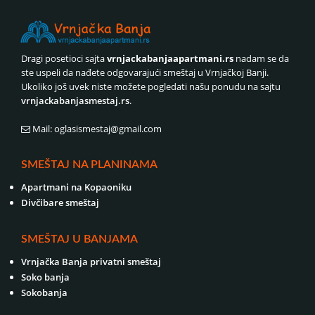
Dragi posetioci sajta
vrnjackabanjaapartmani.rs
nadam se da
ste uspeli da nađete odgovarajući smeštaj u Vrnjačkoj Banji.
Ukoliko još uvek niste možete pogledati našu ponudu na sajtu
vrnjackabanjasmestaj.rs
.
Mail: oglasismestaj@gmail.com
SMEŠTAJ NA PLANINAMA
Apartmani na Kopaoniku
Divčibare smeštaj
SMEŠTAJ U BANJAMA
Vrnjačka Banja privatni smeštaj
Soko banja
Sokobanja